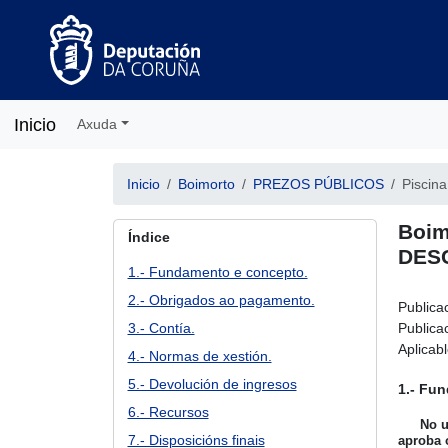
Inicio
Axuda
Inicio
Boimorto
PREZOS PÚBLICOS
Piscina
Boim
Índice
DESC
1.- Fundamento e concepto.
2.- Obrigados ao pagamento.
Publica
3.- Contía.
Publicac
Aplicab
4.- Normas de xestión.
5.- Devolución de ingresos
1.- Fu
6.- Recursos
No u
7.- Disposicións finais
aproba o