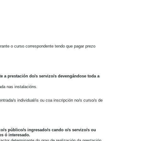
durante o curso correspondente tendo que pagar prezo
e a prestación do/s servizo/s devengándose toda a
ada nas instalacións.
rada/s individual/is ou coa inscripción no/s curso/s de
zo/s público/s ingresado/s cando o/s servizo/s ou
s ó interesado.
factor determinante do grao de realización da prestación,