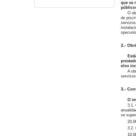
que se r
público
O ob
de pisci
servizos
instalac
specunia
2.- Ob
Está
prestad
e/ou in
A ob
servizos
3.- Con
O im
3.1.
anualida
se super
20,0
3.2.
10,0