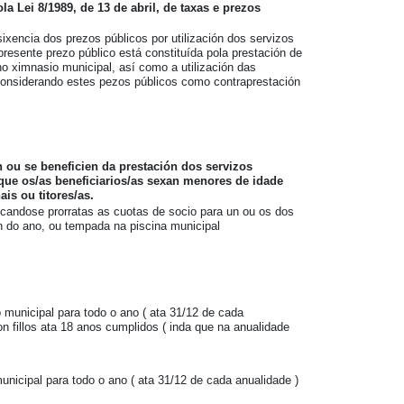
a Lei 8/1989, de 13 de abril, de taxas e prezos
xencia dos prezos públicos por utilización dos servizos
resente prezo público está constituída pola prestación de
no ximnasio municipal, así como a utilización das
 considerando estes pezos públicos como contraprestación
n ou se beneficien da prestación dos servizos
que os/as beneficiarios/as sexan menores de idade
is ou titores/as.
icandose prorratas as cuotas de socio para un ou os dos
in do ano, ou tempada na piscina municipal
 municipal para todo o ano ( ata 31/12 de cada
n fillos ata 18 anos cumplidos ( inda que na anualidade
unicipal para todo o ano ( ata 31/12 de cada anualidade )