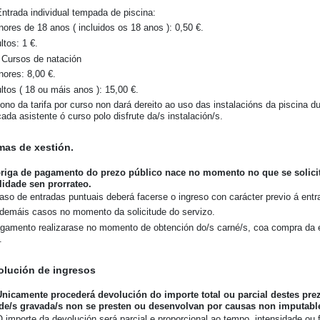
Entrada individual tempada de piscina:
nores de 18 anos ( incluidos os 18 anos ): 0,50 €.
ltos: 1 €.
. Cursos de natación
nores: 8,00 €.
ultos ( 18 ou máis anos ): 15,00 €.
ono da tarifa por curso non dará dereito ao uso das instalacións da piscina 
cada asistente ó curso polo disfrute da/s instalación/s.
mas de xestión.
riga de pagamento do prezo público nace no momento no que se solicit
idade sen prorrateo.
aso de entradas puntuais deberá facerse o ingreso con carácter previo á entr
demáis casos no momento da solicitude do servizo.
gamento realizarase no momento de obtención do/s carné/s, coa compra da ent
.
olución de ingresos
Unicamente procederá devolución do importe total ou parcial destes pre
ade/s gravada/s non se presten ou desenvolvan por causas non imputable
O importe da devolución será parcial e proporcional ao tempo, intensidade ou 