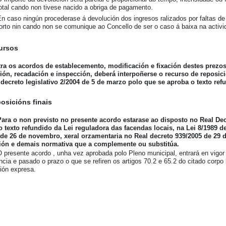
otal cando non tivese nacido a obriga de pagamento.
En caso ningún procederase á devolución dos ingresos ralizados por faltas de
rto nin cando non se comunique ao Concello de ser o caso á baixa na activida
ursos
ra os acordos de establecemento, modificación e fixación destes prezos
ión, recadación e inspección, deberá interpoñerse o recurso de reposició
decreto legislativo 2/2004 de 5 de marzo polo que se aproba o texto ref
posicións finais
Para o non previsto no presente acordo estarase ao disposto no Real Dec
 texto refundido da Lei reguladora das facendas locais, na Lei 8/1989 de
 de 26 de novembro, xeral orzamentaria no Real decreto 939/2005 de 29 
ión e demais normativa que a complemente ou substitúa.
O presente acordo , unha vez aprobada polo Pleno municipal, entrará en vigor l
ncia e pasado o prazo o que se refiren os artigos 70.2 e 65.2 do citado corp
ión expresa.