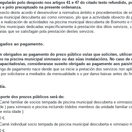
egularán polo desposto nos artigos 41 e 47 do citado texto refundido, pol
s e polo preceptuado na presente ordenanza.
xecto deste acordo é desenvolver a normativa ámbito e procedementos de esi
na municipal descuberta asi como ximnasio, plo que a actividade obxecto do p
 e realización de actividades na piscina municipal descuberta de Boimorto e 
ións municipais dedicadas específicamente á prestación dos ditos servizos,
rias que se satisfagan pola prestación destes servizos.
rigados ao pagamento.
n obrigados ao pagamento do prezo público os/as que soliciten, utilice
os na piscina municipal ximnasio ou das súas instalacións. No caso de 
capacitados/as, considerarase suxeito obrigado ao pagamento aos pais/na
riga de pagamento nace dende que se inicie a pretación dos servizos non apl
 por solicitarse a mediados da mensualidade o u por darse baixas antes do f
tía.
porte dos prezos públicos será de:
 Carné familiar de socios tempada de piscina municipal descuberta e ximnasio
de ) para ximnasio e piscina incluindo tódolos membros da unidade familiar co
e esta idade ):
0 €.
 Carné individual socio tempada de piscina municipal descuberta e ximnasio m
0 €.