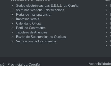
Sedes electrónicas das E.E.L.L. da Coruña
As miñas xestións - Notificacións
Portal de Transparencia
Impresos xerais
Calendario Oficial
Perfil do Contratante
Taboleiro de Anuncios
Buzón de Suxerencias ou Queixas
Verificación de Documentos
Accesibilidade
ción Provincial da Coruña