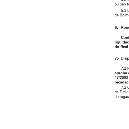
ou ben t
5.3 
de Boimo
6.- Rec
Cont
liquidac
do Real 
7.- Dis
7.1 
aproba o
47/2003
recadac
7.2 
da Provi
derrogac