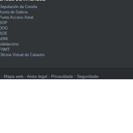
Deputación da Coruña
Xunta de Galicia
Punto Acceso Xeral
BOP
DOG
BOE
eDNI
Validacións
FNMT
Oficina Virtual do Catastro
Mapa web
Aviso legal
Privacidade
Seguridade