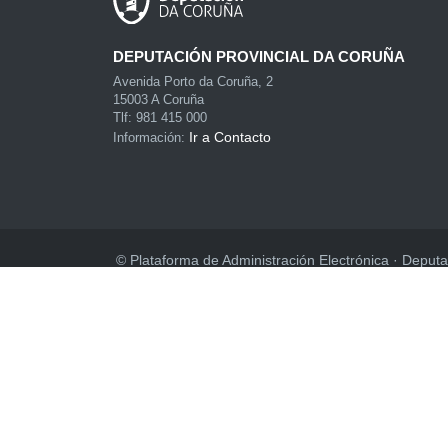
DEPUTACIÓN PROVINCIAL DA CORUÑA
Avenida Porto da Coruña, 2
15003 A Coruña
Tlf: 981 415 000
Ir a Contacto
Información:
© Plataforma de Administración Electrónica · Deputa