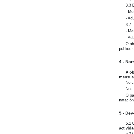
3.3 
- Me
- Adu
3.7 
- Me
- Ad
O ab
público 
4.- Nor
A ob
mensual
No c
Nos 
O pa
natación
5.- Dev
5.1 
activid
5.2 