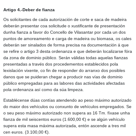
Artigo 4.-Deber de fianza
Os solicitantes de cada autorización de corte e saca de madeira
deberán presentar coa solicitude o xustificante de presentación
dunha fianza a favor do Concello de Vilasantar por cada un dos
puntos de amoreamento e carga de madeira ou biomasa, os cales
deberán ser sinalados de forma precisa na documentación á que
se refire o artigo 3 desta ordenanza e que deberán localizarse fóra
da zona de dominio público. Serán válidas todas aquelas fianzas
presentadas a través dos procedementos establecidos pola
lexislación vixente, co fin de responder do arranxo dos posibles
danos que se puideran chegar a producir nas vías de dominio
público empregadas para as labores das actividades afectadas
pola ordenanza así como da súa limpeza.
Establécense dúas contías atendendo ao peso máximo autorizado
do maior dos vehículos ou conxunto de vehículos empregados. Se
o seu peso máximo autorizado non supera as 16 Tm. fíxase unha
fianza de mil seiscentos euros (1.600,00 €) e se algún vehículo
supera esta masa máxima autorizada, entón ascende a tres mil
cen euros. (3.100,00 €).