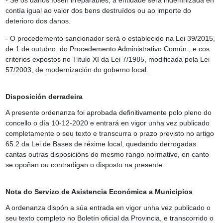
- Se os danos fosen irreparables, a entidade será indemnizada en
contía igual ao valor dos bens destruídos ou ao importe do
deterioro dos danos.
- O procedemento sancionador será o establecido na Lei 39/2015,
de 1 de outubro, do Procedemento Administrativo Común , e cos
criterios expostos no Título XI da Lei 7/1985, modificada pola Lei
57/2003, de modernización do goberno local.
Disposición derradeira
A presente ordenanza foi aprobada definitivamente polo pleno do
concello o día 10-12-2020 e entrará en vigor unha vez publicado
completamente o seu texto e transcurra o prazo previsto no artigo
65.2 da Lei de Bases de réxime local, quedando derrogadas
cantas outras disposicións do mesmo rango normativo, en canto
se opoñan ou contradigan o disposto na presente.
Nota do Servizo de Asistencia Económica a Municipios
A
ordenanza dispón a súa entrada en vigor
unha vez publicado o
seu texto completo no Boletín oficial da Provincia, e transcorrido o