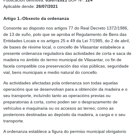
Publicación definitiva:
05/07/2021
BOP Nº:
124
Aplicable dende:
26/07/2021
Artigo 1.-Obxecto da ordenanza
Consonte ao disposto nos artigos 77 do Real Decreto 1372/1986,
de 13 de xuño, polo que se aproba el Regulamento de Bens das
Entidades Locais e os artigos 25 e 49 da Lei 7/1985, do 2 de abril,
de bases de réxime local, o concello de Vilasantar estabelece a
presente ordenanza reguladora das actividades de corta e saca de
madeira no ámbito do termo municipal de Vilasantar, co fin de
facela compatible coa preservación das vías públicas, seguridade
vial, bens municipais e medio natural do concello.
As actividades afectadas pola ordenanza son todas aquelas
operacións que se desenvolvan para a obtención da madeira e o
seu transporte, incluíndo tanto as operacións previas ou
preparatorias á corta, como poden ser o desprazamento de
vehículos e maquinaria ou os accesos ao terreo; como as
posteriores destinadas ao depósito da madeira, a carga e o seu
transporte.
A ordenanza establece a figura do permiso municipal obrigatorio