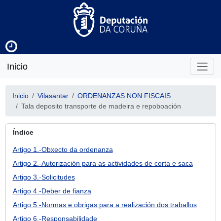
Inicio
Inicio
Vilasantar
ORDENANZAS NON FISCAIS
Tala deposito transporte de madeira e repoboación
Índice
Artigo 1.-Obxecto da ordenanza
Artigo 2.-Autorización para as actividades de corta e saca
Artigo 3.-Solicitudes
Artigo 4.-Deber de fianza
Artigo 5.-Normas e obrigas para a realización dos traballos
Artigo 6.-Responsabilidade