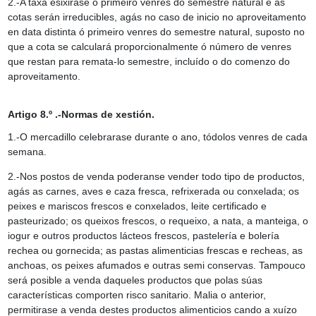
2.-A taxa esixirase o primeiro venres do semestre natural e as
cotas serán irreducibles, agás no caso de inicio no aproveitamento
en data distinta ó primeiro venres do semestre natural, suposto no
que a cota se calculará proporcionalmente ó número de venres
que restan para remata-lo semestre, incluído o do comenzo do
aproveitamento.
Artigo 8.º .-Normas de xestión.
1.-O mercadillo celebrarase durante o ano, tódolos venres de cada
semana.
2.-Nos postos de venda poderanse vender todo tipo de productos,
agás as carnes, aves e caza fresca, refrixerada ou conxelada; os
peixes e mariscos frescos e conxelados, leite certificado e
pasteurizado; os queixos frescos, o requeixo, a nata, a manteiga, o
iogur e outros productos lácteos frescos, pastelería e bolería
rechea ou gornecida; as pastas alimenticias frescas e recheas, as
anchoas, os peixes afumados e outras semi conservas. Tampouco
será posible a venda daqueles productos que polas súas
características comporten risco sanitario. Malia o anterior,
permitirase a venda destes productos alimenticios cando a xuízo