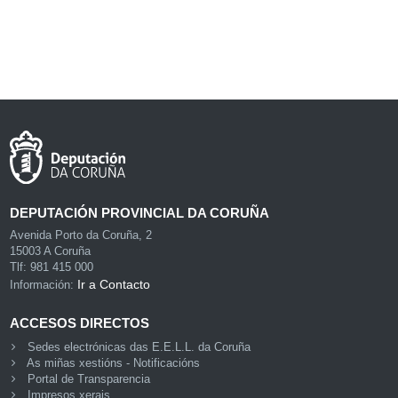
DEPUTACIÓN PROVINCIAL DA CORUÑA
Avenida Porto da Coruña, 2
15003 A Coruña
Tlf: 981 415 000
Ir a Contacto
Información:
ACCESOS DIRECTOS
Sedes electrónicas das E.E.L.L. da Coruña
As miñas xestións - Notificacións
Portal de Transparencia
Impresos xerais