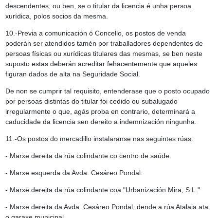
descendentes, ou ben, se o titular da licencia é unha persoa
xurídica, polos socios da mesma.
10.-Previa a comunicación ó Concello, os postos de venda
poderán ser atendidos tamén por traballadores dependentes de
persoas físicas ou xurídicas titulares das mesmas, se ben neste
suposto estas deberán acreditar fehacentemente que aqueles
figuran dados de alta na Seguridade Social.
De non se cumprir tal requisito, entenderase que o posto ocupado
por persoas distintas do titular foi cedido ou subalugado
irregularmente o que, agás proba en contrario, determinará a
caducidade da licencia sen dereito a indemnización ningunha.
11.-Os postos do mercadillo instalaranse nas seguintes rúas:
- Marxe dereita da rúa colindante co centro de saúde.
- Marxe esquerda da Avda. Cesáreo Pondal.
- Marxe dereita da rúa colindante coa "Urbanización Mira, S.L."
- Marxe dereita da Avda. Cesáreo Pondal, dende a rúa Atalaia ata
o garaxe municipal.