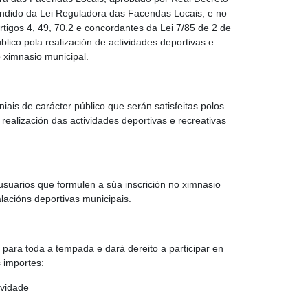
fundido da Lei Reguladora das Facendas Locais, e no
tigos 4, 49, 70.2 e concordantes da Lei 7/85 de 2 de
lico pola realización de actividades deportivas e
o ximnasio municipal.
ais de carácter público que serán satisfeitas polos
 realización das actividades deportivas e recreativas
suarios que formulen a súa inscrición no ximnasio
alacións deportivas municipais.
a para toda a tempada e dará dereito a participar en
 importes:
ividade