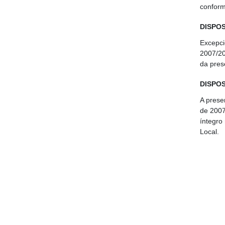
conform
DISPOS
Excepci
2007/20
da pres
DISPOS
A prese
de 2007
íntegro
Local.