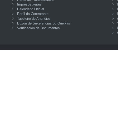
Impresos xerais
Calendario Oficial
Perfil do Contratante
Taboleiro de Anuncios
Buzón de Suxerencias ou Queixas
Verificación de Documentos
Accesibilidade
ción Provincial da Coruña