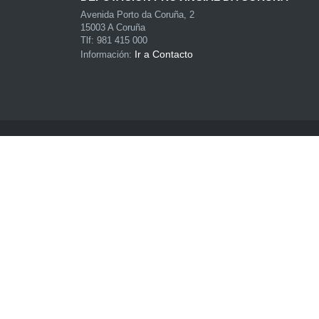
Avenida Porto da Coruña, 2
15003 A Coruña
Tlf: 981 415 000
Ir a Contacto
Información:
© Plataforma de Administración Electrónica · Deputa