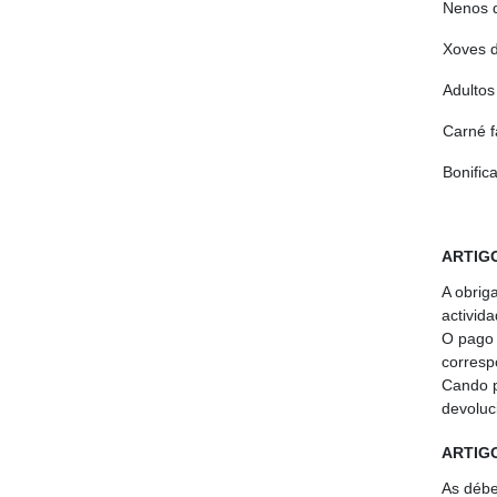
Nenos 
Xoves 
Adultos
Carné f
Bonific
ARTIGO
A obrig
activida
O pago 
corresp
Cando p
devoluc
ARTIGO
As débe