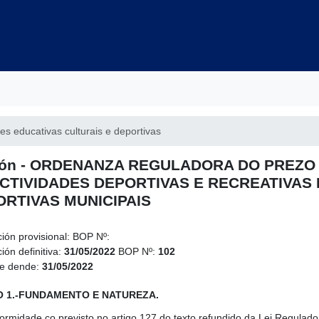
es educativas culturais e deportivas
rón - ORDENANZA REGULADORA DO PREZO 
CTIVIDADES DEPORTIVAS E RECREATIVAS
RTIVAS MUNICIPAIS
ción provisional:
BOP Nº:
ión definitiva:
31/05/2022
BOP Nº:
102
le dende:
31/05/2022
O 1.-FUNDAMENTO E NATUREZA.
ormidade co previsto no artigo 127 do texto refundido da Lei Regulad