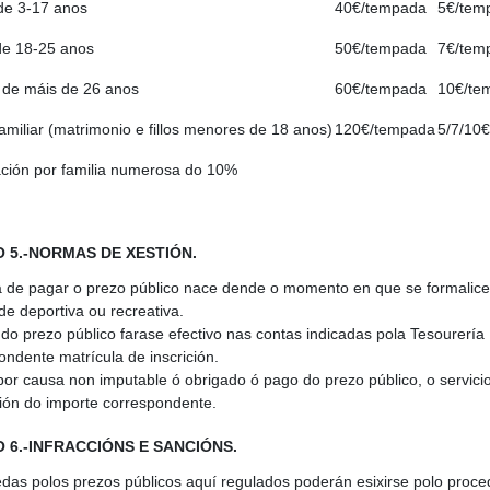
de 3-17 anos
40€/tempada
5€/tem
de 18-25 anos
50€/tempada
7€/tem
 de máis de 26 anos
60€/tempada
10€/te
amiliar (matrimonio e fillos menores de 18 anos)
120€/tempada
5/7/10
ación por familia numerosa do 10%
 5.-NORMAS DE XESTIÓN.
a de pagar o prezo público nace dende o momento en que se formalice 
de deportiva ou recreativa.
do prezo público farase efectivo nas contas indicadas pola Tesourerí
ondente matrícula de inscrición.
or causa non imputable ó obrigado ó pago do prezo público, o servicio
ión do importe correspondente.
 6.-INFRACCIÓNS E SANCIÓNS.
das polos prezos públicos aquí regulados poderán esixirse polo proce