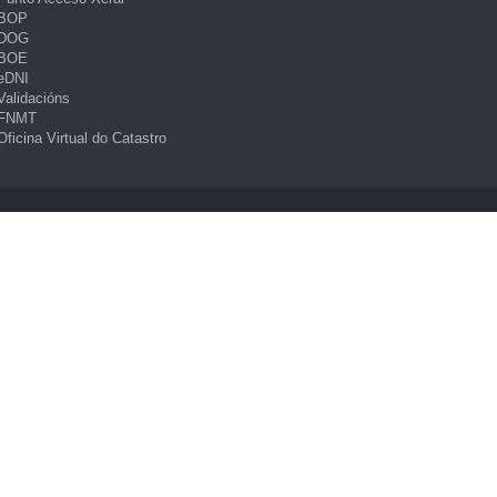
BOP
DOG
BOE
eDNI
Validacións
FNMT
Oficina Virtual do Catastro
Mapa web
Aviso legal
Privacidade
Seguridade