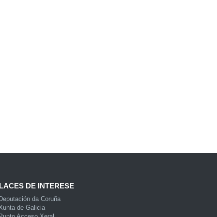
LACES DE INTERESE
Deputación da Coruña
Xunta de Galicia
Punto Acceso Xeral