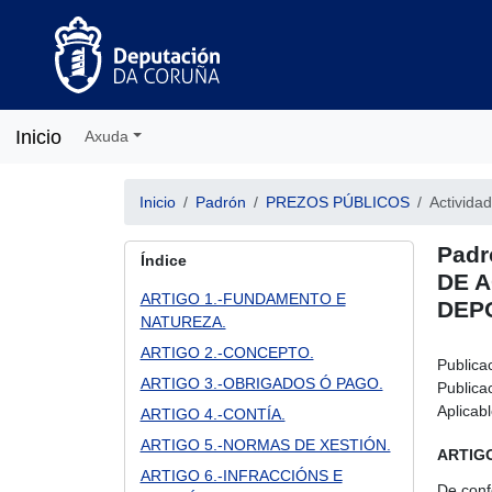
Inicio
Axuda
Inicio
Padrón
PREZOS PÚBLICOS
Actividad
Pad
Índice
DE A
ARTIGO 1.-FUNDAMENTO E
DEPO
NATUREZA.
ARTIGO 2.-CONCEPTO.
Publica
ARTIGO 3.-OBRIGADOS Ó PAGO.
Publicac
Aplicab
ARTIGO 4.-CONTÍA.
ARTIGO 5.-NORMAS DE XESTIÓN.
ARTIG
ARTIGO 6.-INFRACCIÓNS E
De conf