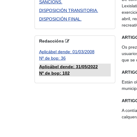
SANCIÓNS.
Lexisla
DISPOSICIÓN TRANSITORIA.
exercic
abril, 
DISPOSICIÓN FINAL.
recreati
ARTIGO
Redaccións
Os prez
Aplicábel dende: 01/03/2008
usuarios
Nº de bop: 36
que se 
Aplicábel dende: 31/05/2022
ARTIGO
Nº de bop: 102
Están o
municip
ARTIGO
A contí
calquer