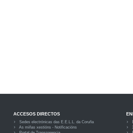
ACCESOS DIRECTOS
EN
Sedes electrónicas das E.E.L.L. da Coruña
As miñas xestións - Notificacións
Portal de Transparencia