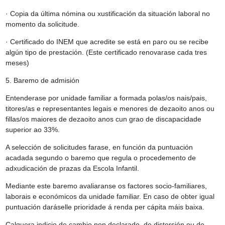
· Copia da última nómina ou xustificación da situación laboral no
momento da solicitude.
· Certificado do INEM que acredite se está en paro ou se recibe
algún tipo de prestación. (Este certificado renovarase cada tres
meses)
5. Baremo de admisión
Entenderase por unidade familiar a formada polas/os nais/pais,
titores/as e representantes legais e menores de dezaoito anos ou
fillas/os maiores de dezaoito anos cun grao de discapacidade
superior ao 33%.
A selección de solicitudes farase, en función da puntuación
acadada segundo o baremo que regula o procedemento de
adxudicación de prazas da Escola Infantil.
Mediante este baremo avaliaranse os factores socio-familiares,
laborais e económicos da unidade familiar. En caso de obter igual
puntuación daráselle prioridade á renda per cápita máis baixa.
Calquera indicio de cambio non declarado, de distorsión ou de