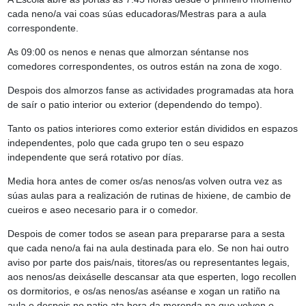
cada neno/a vai coas súas educadoras/Mestras para a aula
correspondente.
As 09:00 os nenos e nenas que almorzan séntanse nos
comedores correspondentes, os outros están na zona de xogo.
Despois dos almorzos fanse as actividades programadas ata hora
de saír o patio interior ou exterior (dependendo do tempo).
Tanto os patios interiores como exterior están divididos en espazos
independentes, polo que cada grupo ten o seu espazo
independente que será rotativo por días.
Media hora antes de comer os/as nenos/as volven outra vez as
súas aulas para a realización de rutinas de hixiene, de cambio de
cueiros e aseo necesario para ir o comedor.
Despois de comer todos se asean para prepararse para a sesta
que cada neno/a fai na aula destinada para elo. Se non hai outro
aviso por parte dos pais/nais, titores/as ou representantes legais,
aos nenos/as deixáselle descansar ata que esperten, logo recollen
os dormitorios, e os/as nenos/as aséanse e xogan un ratiño na
aula e despois no patio ata hora da merenda na que volven o