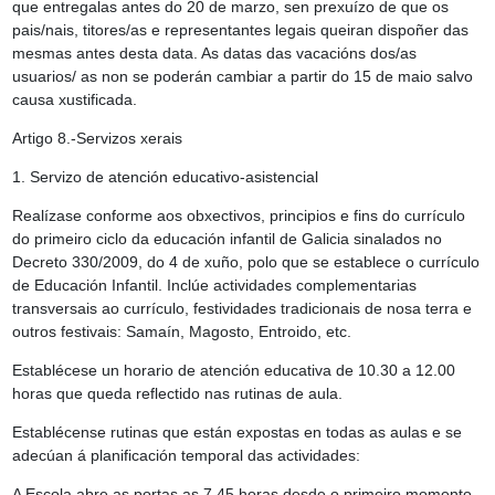
que entregalas
antes do 20 de marzo
, sen prexuízo de que os
pais/nais, titores/as e representantes legais queiran dispoñer das
mesmas antes desta data. As datas das vacacións dos/as
usuarios/ as non se poderán cambiar a partir do 15 de maio salvo
causa xustificada.
Artigo 8.-Servizos xerais
1. Servizo de atención educativo-asistencial
Realízase conforme aos obxectivos, principios e fins do currículo
do primeiro ciclo da educación infantil de Galicia sinalados no
Decreto 330/2009, do 4 de xuño, polo que se establece o currículo
de Educación Infantil. Inclúe actividades complementarias
transversais ao currículo, festividades tradicionais de nosa terra e
outros festivais: Samaín, Magosto, Entroido, etc.
Establécese un horario de atención educativa de 10.30 a 12.00
horas que queda reflectido nas rutinas de aula.
Establécense rutinas que están expostas en todas as aulas e se
adecúan á planificación temporal das actividades:
A Escola abre as portas as 7.45 horas desde o primeiro momento