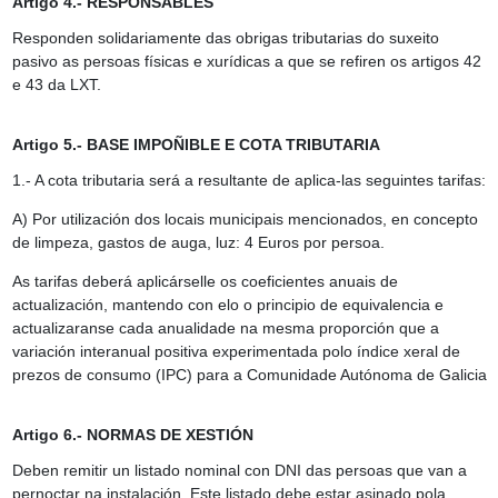
Artigo 4.- RESPONSABLES
Responden solidariamente das obrigas tributarias do suxeito
pasivo as persoas físicas e xurídicas a que se refiren os artigos 42
e 43 da LXT.
Artigo 5.- BASE IMPOÑIBLE E COTA TRIBUTARIA
1.- A cota tributaria será a resultante de aplica-las seguintes tarifas:
A) Por utilización dos locais municipais mencionados, en concepto
de limpeza, gastos de auga, luz: 4 Euros por persoa.
As tarifas deberá aplicárselle os coeficientes anuais de
actualización, mantendo con elo o principio de equivalencia e
actualizaranse cada anualidade na mesma proporción que a
variación interanual positiva experimentada polo índice xeral de
prezos de consumo (IPC) para a Comunidade Autónoma de Galicia
Artigo 6.- NORMAS DE XESTIÓN
Deben remitir un listado nominal con DNI das persoas que van a
pernoctar na instalación. Este listado debe estar asinado pola