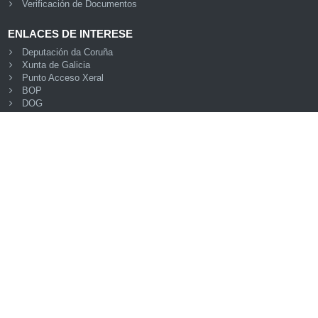
Verificación de Documentos
ENLACES DE INTERESE
Deputación da Coruña
Xunta de Galicia
Punto Acceso Xeral
BOP
DOG
BOE
eDNI
Validacións
FNMT
Oficina Virtual do Catastro
© Plataforma de Administración Electrónica · Deputación
Provincial da Coruña
Accesibilidade
Mapa web
Aviso legal
Privacidade
Seguridade