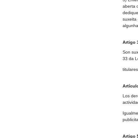
aberta 
dedique
suxeita
algunha
Artigo
Son sux
33 da Le
titulare
Artículo
Los der
activid
Igualme
publicit
Artigo