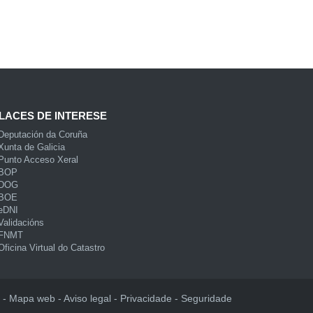
LACES DE INTERESE
Deputación da Coruña
Xunta de Galicia
Punto Acceso Xeral
BOP
DOG
BOE
eDNI
Validacións
FNMT
Oficina Virtual do Catastro
Mapa web
Aviso legal
Privacidade
Seguridade