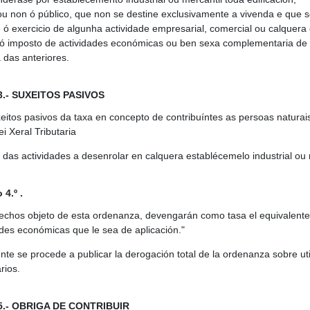
ou non ó público, que non se destine exclusivamente a vivenda e que s
 ó exercicio de algunha actividade empresarial, comercial ou calquera 
 ó imposto de actividades económicas ou ben sexa complementaria de
 das anteriores.
 3.- SUXEITOS PASIVOS
eitos pasivos da taxa en concepto de contribuíntes as persoas naturais 
i Xeral Tributaria
s das actividades a desenrolar en calquera establécemelo industrial ou 
 4.º .
echos objeto de esta ordenanza, devengarán como tasa el equivalente al
ades económicas que le sea de aplicación."
nte se procede a publicar la derogación total de la ordenanza sobre uti
arios.
 5.- OBRIGA DE CONTRIBUIR