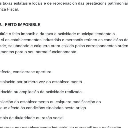
as taxas
estatais
e locáis e de reordenación das prestacións patrimoniai
za Fiscal.
 2.- FEITO IMPONIBLE
itúe o feito imponible da taxa a actividade municipal tendente a
ar si os establecementos industriáis e mercantis reúnen as condicións d
ade, salubndade e calquera outra esixida polas correspondentes orde
amentos para o seu normal funcionamento.
 efecto, considerase apertura:
nstalación por primera vez do establece mentó.
riación ou ampliación da actividade realizada.
liación do establecemento ou calquera modificación do
ue afecte ás condicións sinaladas neste artigo.
bio de titularidade ou razón social.
derase por establecemento industrial ou mercantil toda edificación,