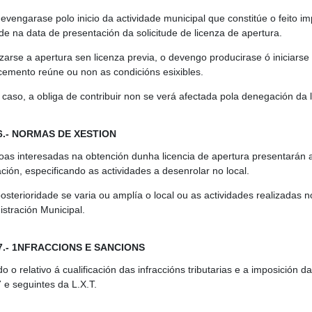
evengarase polo inicio da actividade municipal que constitúe o feito imp
ade na data de presentación da solicitude de licenza de apertura.
izarse a apertura sen licenza previa, o devengo producirase ó iniciarse
cemento reúne ou non as condicións esixibles.
 caso, a obliga de contribuir non se verá afectada pola denegación da
 6.- NORMAS DE XESTION
oas interesadas na obtención dunha licencia de apertura presentarán a
ción, especificando as actividades a desenrolar no local.
posterioridade se varia ou amplía o local ou as actividades realizada
istración Municipal.
 7.- 1NFRACCIONS E SANCIONS
o o relativo á cualificación das infraccións tributarias e a imposición
7 e seguintes da L.X.T.