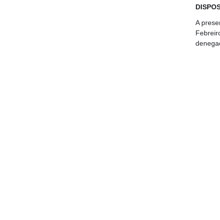
DISPOS
A prese
Febreir
denegac