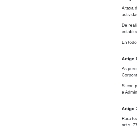
A taxa d
activid
De real
estable
En todo
Artigo
As pers
Corpora
Si con 
a Admin
Artigo
Para tod
art.s. 7