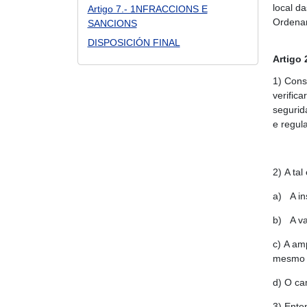
local d
Artigo 7.- 1NFRACCIONS E
Ordenan
SANCIONS
DISPOSICIÓN FINAL
Artigo
1)
Const
verific
segurid
e regul
2)
A tal
a)
A i
b)
A va
c)
A amp
mesmo q
d)
O cam
3)
Enten