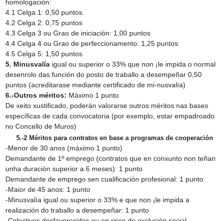
homologación:
4.1 Celga 1: 0,50 puntos
4.2 Celga 2: 0,75 puntos
4.3 Celga 3 ou Grao de iniciación: 1,00 puntos
4.4 Celga 4 ou Grao de perfeccionamento: 1,25 puntos
4.5 Celga 5: 1,50 puntos
5. Minusvalía
igual ou superior o 33% que non ¡le impida o normal
desenrolo das función do posto de traballo a desempeñar 0,50
puntos (acreditarase mediante certificado de mi-nusvalía)
6.‑Outros méritos:
Máximo 1 punto
De xeito xustificado, poderán valorarse outros méritos nas bases
específicas de cada convocatoria (por exemplo, estar empadroado
no Concello de Muros)
5.‑2 Méritos para contratos en base a programas de cooperación
‑Menor de 30 anos (máximo 1 punto)
Demandante de 1º emprego (contratos que en conxunto non teñan
unha duración superior a 6 meses): 1 punto
Demandante de emprego sen cualificación profesional: 1 punto
‑Maior de 45 anos: 1 punto
‑Minusvalía igual ou superior o 33% e que non ¡le impida a
realización do traballo a desempeñar: 1 punto
‑Colectivos desfavorecidos ou en risco de exclusión social,