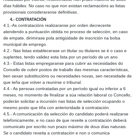
días hábiles. No caso no que non existan reclamacións as listas
provisionais consideraranse definitivas..
4.‑ CONTRATACIÓN
4.1.‑As contratacións realizaranse por orden decrecente
atendendo a puntuación obtida no proceso de selección, en caso
de empate, dirimirase pola antigüidade de inscrición na bolsa
municipal de emprego.
4.2.‑ Nas listas establecerase un titular ou titulares se é o caso e
suplentes, tendo validez esta lista por un período de un ano.
4.3.‑ Estas listas empregaranse para cubrir as necesidades do
Concello de cubrir postos de traballo das mesmas características,
ben sexan substitucións ou necesidades novas, sen necesidade de
que teña que volver a reunirse o tribunal.
4.4.‑ As persoas contratadas por un período igual ou inferior a 6
meses, no momento de finalizar a súa relación laboral co Concello,
poderán solicitar a incursión nas listas de selección ocupando o
mesmo posto que tiña con anterioridade á contratación.
4.5.‑ A comunicación da selección do candidato poderá realizarse
telefonicamente, e no caso de que rexeite a contratación deberá
comunicalo por escrito nun prazo máximo de dous días naturais.
Se o candidato rexeita a contratación e non o comunica