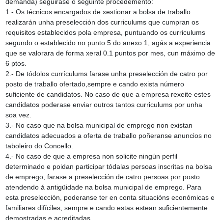
demanda) seguirase o seguinte procedemento:
1.‑ Os técnicos encargados de xestionar a bolsa de traballo
realizarán unha preselección dos curriculums que cumpran os
requisitos establecidos pola empresa, puntuando os curriculums
segundo o establecido no punto 5 do anexo 1, agás a experiencia
que se valorara de forma xeral 0.1 puntos por mes, cun máximo de
6 ptos.
2.‑ De tódolos currículums farase unha preselección de catro por
posto de traballo ofertado,sempre e cando exista número
suficiente de candidatos. No caso de que a empresa rexeite estes
candidatos poderase enviar outros tantos curriculums por unha
soa vez.
3.‑ No caso que na bolsa municipal de emprego non existan
candidatos adecuados a oferta de traballo poñeranse anuncios no
taboleiro do Concello.
4.‑ No caso de que a empresa non solicite ningún perfil
determinado e poidan participar tódalas persoas inscritas na bolsa
de emprego, farase a preselección de catro persoas por posto
atendendo á antigüidade na bolsa municipal de emprego. Para
esta preselección, poderanse ter en conta situacións económicas e
familiares difíciles, sempre e cando estas estean suficientemente
demostradas e acreditadas.