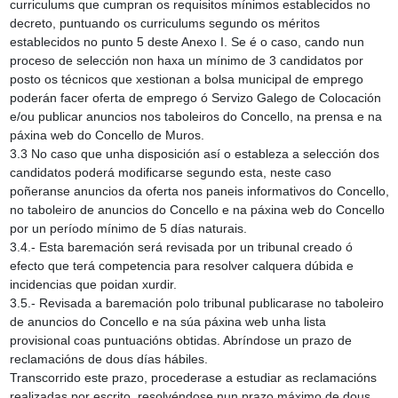
curriculums que cumpran os requisitos mínimos establecidos no
decreto, puntuando os curriculums segundo os méritos
establecidos no punto 5 deste Anexo I. Se é o caso, cando nun
proceso de selección non haxa un mínimo de 3 candidatos por
posto os técnicos que xestionan a bolsa municipal de emprego
poderán facer oferta de emprego ó Servizo Galego de Colocación
e/ou publicar anuncios nos taboleiros do Concello, na prensa e na
páxina web do Concello de Muros.
3.3 No caso que unha disposición así o estableza a selección dos
candidatos poderá modificarse segundo esta, neste caso
poñeranse anuncios da oferta nos paneis informativos do Concello,
no taboleiro de anuncios do Concello e na páxina web do Concello
por un período mínimo de 5 días naturais.
3.4.‑ Esta baremación será revisada por un tribunal creado ó
efecto que terá competencia para resolver calquera dúbida e
incidencias que poidan xurdir.
3.5.‑ Revisada a baremación polo tribunal publicarase no taboleiro
de anuncios do Concello e na súa páxina web unha lista
provisional coas puntuacións obtidas. Abríndose un prazo de
reclamacións de dous días hábiles.
Transcorrido este prazo, procederase a estudiar as reclamacións
realizadas por escrito, resolvéndose nun prazo máximo de dous