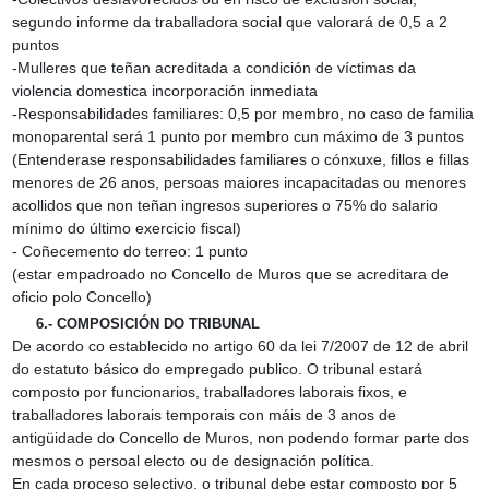
segundo informe da traballadora social que valorará de 0,5 a 2
puntos
‑Mulleres que teñan acreditada a condición de víctimas da
violencia domestica incorporación inmediata
‑Responsabilidades familiares: 0,5 por membro, no caso de familia
monoparental será 1 punto por membro cun máximo de 3 puntos
(Entenderase responsabilidades familiares o cónxuxe, fillos e fillas
menores de 26 anos, persoas maiores incapacitadas ou menores
acollidos que non teñan ingresos superiores o 75% do salario
mínimo do último exercicio fiscal)
‑ Coñecemento do terreo: 1 punto
(estar empadroado no Concello de Muros que se acreditara de
oficio polo Concello)
6.- COMPOSICIÓN DO TRIBUNAL
De acordo co establecido no artigo 60 da lei 7/2007 de 12 de abril
do estatuto básico do empregado publico. O tribunal estará
composto por funcionarios, traballadores laborais fixos, e
traballadores laborais temporais con máis de 3 anos de
antigüidade do Concello de Muros, non podendo formar parte dos
mesmos o persoal electo ou de designación política.
En cada proceso selectivo, o tribunal debe estar composto por 5