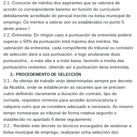
2.1.‑Concurso de méritos dos aspirantes que se valorará de
acordo co correspondente baremo en función do currículum
debidamente acreditado do persoal inscrito na bolsa municipal de
emprego. Os méritos a valorar son os establecidos no punto 5
deste anexo I
2.2.‑Entrevista: En ningún caso a puntuación da entrevista poderá
superar o 50% da puntuación total máxima dos méritos. Na
valoración da entrevista, cada compoñente do tribunal ou comisión
de selección dará a súa puntuación, e logo anularanse dúas
puntuacións , a máis alta e a máis baixa, facendo a media das
puntuacións restantes, obtendo así a puntuación desa entrevista.
3.‑ PROCEDEMENTO DE SELECCIÓN
3.1.‑ As ofertas de traballo virán determinadas sempre por decreto
da Alcaldía, onde se establecerán as vacantes que se precisen
cubrir definindo claramente a duración do contrato, tipo de
xornada, requisitos mínimos para acceder áconvocatoria e
calquera outro que se considere adecuado e necesario. Ao mesmo
tempo nomearase ao tribunal de forma rotativa segundo o
establecido no apartado 6 deste regulamento.
3.2.‑ Recibido este decreto os técnicos encargados de xestionar a
bolsa municipal de emprego, realizarán unha selección dos