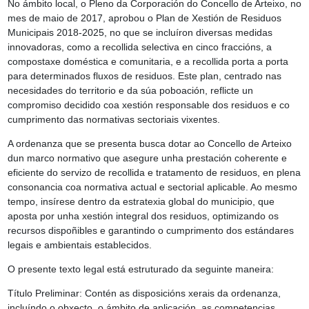
No ámbito local, o Pleno da Corporación do Concello de Arteixo, no
mes de maio de 2017, aprobou o Plan de Xestión de Residuos
Municipais 2018-2025, no que se incluíron diversas medidas
innovadoras, como a recollida selectiva en cinco fraccións, a
compostaxe doméstica e comunitaria, e a recollida porta a porta
para determinados fluxos de residuos. Este plan, centrado nas
necesidades do territorio e da súa poboación, reflicte un
compromiso decidido coa xestión responsable dos residuos e co
cumprimento das normativas sectoriais vixentes.
A ordenanza que se presenta busca dotar ao Concello de Arteixo
dun marco normativo que asegure unha prestación coherente e
eficiente do servizo de recollida e tratamento de residuos, en plena
consonancia coa normativa actual e sectorial aplicable. Ao mesmo
tempo, insírese dentro da estratexia global do municipio, que
aposta por unha xestión integral dos residuos, optimizando os
recursos dispoñibles e garantindo o cumprimento dos estándares
legais e ambientais establecidos.
O presente texto legal está estruturado da seguinte maneira:
Título Preliminar: Contén as disposicións xerais da ordenanza,
incluíndo o obxecto, o ámbito de aplicación, as competencias