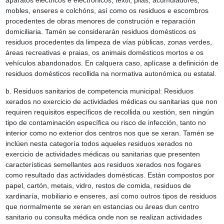
aparatos eléctricos e electrónicos, téxtil, pilas, acumuladores,
mobles, enseres e colchóns, así como os residuos e escombros
procedentes de obras menores de construción e reparación
domiciliaria. Tamén se considerarán residuos domésticos os
residuos procedentes da limpeza de vías públicas, zonas verdes,
áreas recreativas e praias, os animais domésticos mortos e os
vehículos abandonados. En calquera caso, aplícase a definición de
residuos domésticos recollida na normativa autonómica ou estatal.
b. Residuos sanitarios de competencia municipal: Residuos
xerados no exercicio de actividades médicas ou sanitarias que non
requiren requisitos específicos de recollida ou xestión, sen ningún
tipo de contaminación específica ou risco de infección, tanto no
interior como no exterior dos centros nos que se xeran. Tamén se
inclúen nesta categoría todos aqueles residuos xerados no
exercicio de actividades médicas ou sanitarias que presenten
características semellantes aos residuos xerados nos fogares
como resultado das actividades domésticas. Están compostos por
papel, cartón, metais, vidro, restos de comida, residuos de
xardinaría, mobiliario e enseres, así como outros tipos de residuos
que normalmente se xeran en estancias ou áreas dun centro
sanitario ou consulta médica onde non se realizan actividades