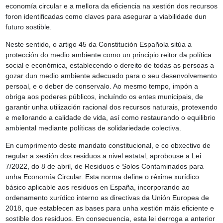
economía circular e a mellora da eficiencia na xestión dos recursos
foron identificadas como claves para asegurar a viabilidade dun
futuro sostible.
Neste sentido, o artigo 45 da Constitución Española sitúa a
protección do medio ambiente como un principio reitor da política
social e económica, establecendo o dereito de todas as persoas a
gozar dun medio ambiente adecuado para o seu desenvolvemento
persoal, e o deber de conservalo. Ao mesmo tempo, impón a
obriga aos poderes públicos, incluíndo os entes municipais, de
garantir unha utilización racional dos recursos naturais, protexendo
e mellorando a calidade de vida, así como restaurando o equilibrio
ambiental mediante políticas de solidariedade colectiva.
En cumprimento deste mandato constitucional, e co obxectivo de
regular a xestión dos residuos a nivel estatal, aprobouse a Lei
7/2022, do 8 de abril, de Residuos e Solos Contaminados para
unha Economía Circular. Esta norma define o réxime xurídico
básico aplicable aos residuos en España, incorporando ao
ordenamento xurídico interno as directivas da Unión Europea de
2018, que establecen as bases para unha xestión máis eficiente e
sostible dos residuos. En consecuencia, esta lei derroga a anterior