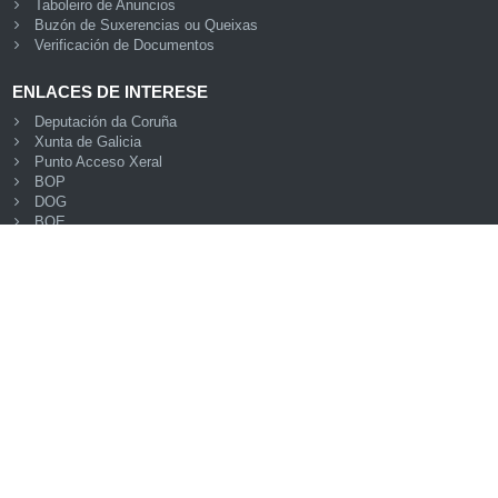
Taboleiro de Anuncios
Buzón de Suxerencias ou Queixas
Verificación de Documentos
ENLACES DE INTERESE
Deputación da Coruña
Xunta de Galicia
Punto Acceso Xeral
BOP
DOG
BOE
eDNI
Validacións
FNMT
Oficina Virtual do Catastro
© Plataforma de Administración Electrónica · Deputación
Provincial da Coruña
Accesibilidade
Mapa web
Aviso legal
Privacidade