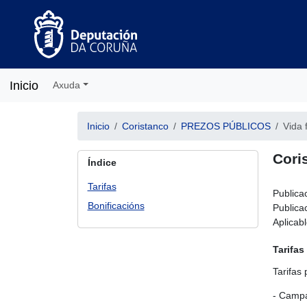
Inicio
Axuda
Inicio
Coristanco
PREZOS PÚBLICOS
Vida 
Cori
Índice
Tarifas
Publica
Bonificacións
Publicac
Aplicab
Tarifas
Tarifas
- Campa