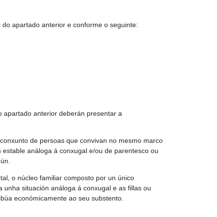
 do apartado anterior e conforme o seguinte:
o apartado anterior deberán presentar a
r o conxunto de persoas que convivan no mesmo marco
ón estable análoga á conxugal e/ou de parentesco ou
mún.
tal, o núcleo familiar composto por un único
unha situación análoga á conxugal e as fillas ou
tribúa económicamente ao seu substento.