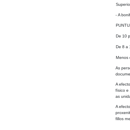
Superi
- A bon
PUNTU
De 10 p
De 8 a 
Menos 
As pers
document
A efect
físico 
as unid
A efect
proxeni
fillos 