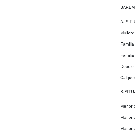
BAREMO
A- SIT
Mullere
Familia
Famili
Dous o 
Calquer
B-SITU
Menor o
Menor o
Menor o