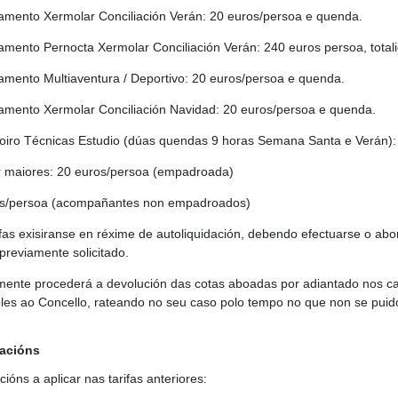
mento Xermolar Conciliación Verán: 20 euros/persoa e quenda.
mento Pernocta Xermolar Conciliación Verán: 240 euros persoa, tota
mento Multiaventura / Deportivo: 20 euros/persoa e quenda.
mento Xermolar Conciliación Navidad: 20 euros/persoa e quenda.
oiro Técnicas Estudio (dúas quendas 9 horas Semana Santa e Verán):
r maiores: 20 euros/persoa (empadroada)
os/persoa (acompañantes non empadroados)
rifas exisiranse en réxime de autoliquidación, debendo efectuarse o ab
previamente solicitado.
mente procederá a devolución das cotas aboadas por adiantado nos ca
les ao Concello, rateando no seu caso polo tempo no que non se puido
cacións
cións a aplicar nas tarifas anteriores: