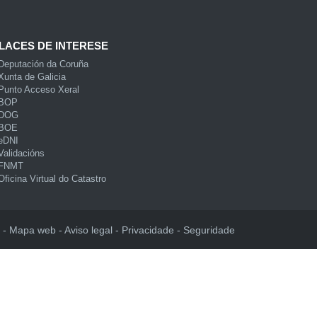
LACES DE INTERESE
Deputación da Coruña
Xunta de Galicia
Punto Acceso Xeral
BOP
DOG
BOE
eDNI
Validacións
FNMT
Oficina Virtual do Catastro
Mapa web
Aviso legal
Privacidade
Seguridade