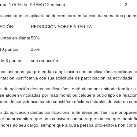
or ao 175 % do IPREM (12 meses)
2
ificación que se aplicará se determinará en función da suma dos puntos
ACIÓN
REDUCCIÓN SOBRE A TARIFA
untos en diante
50%
10 puntos
25%
de 8 puntos
sen reducción
oas usuarias que pretendan a aplicación das bonificacións recollidas n
ación xustificativa coa súa solicitude de participación na actividade.
os da aplicación destas bonificacións, enténdese por unidade familia
e se atopen vinculadas por matrimonio ou calquera outro tipo de relaci
ades de convidencia cando constitúan núcleos estables de vida en co
os da aplicación destas bonificacións, enténdese por familia monoparen
tor ou proxenitora que non convivan con outra persoa coa que manteña 
menores ao seu cargo, sempre que a outra persoa proxenitora non con