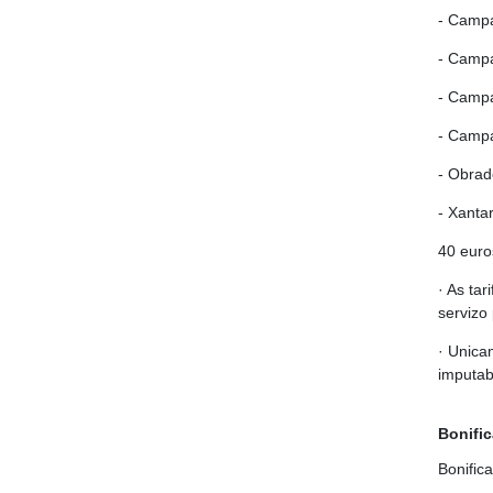
- Campa
- Campa
- Campa
- Campa
- Obrad
- Xanta
40 eur
· As ta
servizo 
· Unica
imputab
Bonifi
Bonifica