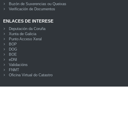
Buzón de Suxerencias ou Queixas
Verificación de Documentos
ENLACES DE INTERESE
Deputación da Coruña
Xunta de Galicia
Punto Acceso Xeral
BOP
DOG
BOE
eDNI
Validacións
FNMT
Oficina Virtual do Catastro
© Plataforma de Administración Electrónica · Deputación
Provincial da Coruña
Accesibilidade
Mapa web
Aviso legal
Privacidade
Seguridade