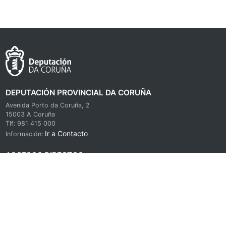
DEPUTACIÓN PROVINCIAL DA CORUÑA
Avenida Porto da Coruña, 2
15003 A Coruña
Tlf: 981 415 000
Ir a Contacto
Información:
ACCESOS DIRECTOS
Sedes electrónicas das E.E.L.L. da Coruña
As miñas xestións - Notificacións
Portal de Transparencia
Impresos xerais
Calendario Oficial
Perfil do Contratante
Taboleiro de Anuncios