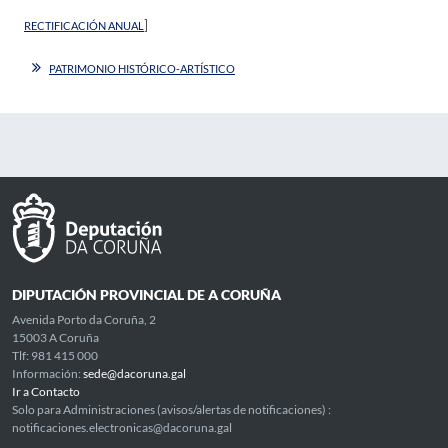
]
RECTIFICACIÓN ANUAL
PATRIMONIO HISTÓRICO-ARTÍSTICO
DIPUTACIÓN PROVINCIAL DE A CORUÑA
Avenida Porto da Coruña, 2
15003 A Coruña
Tlf: 981 415 000
Información:
sede@dacoruna.gal
Ir a Contacto
Solo para Administraciones (avisos/alertas de notificaciones) :
notificaciones.electronicas@dacoruna.gal