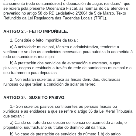
saneamento (rede de sumidoiros) e depuración de augas residuais", que
se rexerá pola presente Ordenanza Fiscal, as normas do cal atenden ó
prevenido no artigo 58 do RD Lexislativo 2/2004 de 5 de Marzo, Texto
Refundido da Lei Reguladora das Facendas Locais (TRFL).
ARTIGO 2º.- FEITO IMPOÑIBLE.
1. Constitúe o feito impoñible da taxa :
a) A actividade municipal, técnica e administrativa, tendente a
verificar se se dan as condicións necesarias para autoriza-la acometida á
rede de sumidoiros municipal.
b) A prestación dos servicios de evacuación e excretas, augas
pluviais, negras e residuais a través da rede de sumidoiros municipal e o
seu tratamento para depuralas.
2. Non estarán suxeitas á taxa as fincas derruídas, declaradas
ruinosas ou que teñan a condición de solar ou terreo.
ARTIGO 3º.- SUXEITO PASIVO.
1.- Son suxeitos pasivos contribuíntes as persoas físicas ou
xurídicas e as entidades a que se refire o artigo 35 da Lei Xeral Tributaria
que sexan :
a) Cando se trate da concesión de licencia de acometida á rede, o
propietario, usufructuario ou titular do dominio útil da finca.
b) No caso de prestación de servicios do número 1.b) do artigo