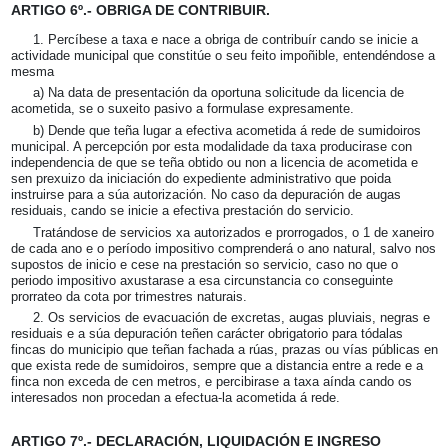
ARTIGO 6º.- OBRIGA DE CONTRIBUIR.
1. Percíbese a taxa e nace a obriga de contribuír cando se inicie a
actividade municipal que constitúe o seu feito impoñible, entendéndose a
mesma
a) Na data de presentación da oportuna solicitude da licencia de
acometida, se o suxeito pasivo a formulase expresamente.
b) Dende que teña lugar a efectiva acometida á rede de sumidoiros
municipal. A percepción por esta modalidade da taxa producirase con
independencia de que se teña obtido ou non a licencia de acometida e
sen prexuizo da iniciación do expediente administrativo que poida
instruirse para a súa autorización. No caso da depuración de augas
residuais, cando se inicie a efectiva prestación do servicio.
Tratándose de servicios xa autorizados e prorrogados, o 1 de xaneiro
de cada ano e o período impositivo comprenderá o ano natural, salvo nos
supostos de inicio e cese na prestación so servicio, caso no que o
periodo impositivo axustarase a esa circunstancia co conseguinte
prorrateo da cota por trimestres naturais.
2. Os servicios de evacuación de excretas, augas pluviais, negras e
residuais e a súa depuración teñen carácter obrigatorio para tódalas
fincas do municipio que teñan fachada a rúas, prazas ou vías públicas en
que exista rede de sumidoiros, sempre que a distancia entre a rede e a
finca non exceda de cen metros, e percibirase a taxa aínda cando os
interesados non procedan a efectua-la acometida á rede.
ARTIGO 7º.- DECLARACIÓN, LIQUIDACIÓN E INGRESO