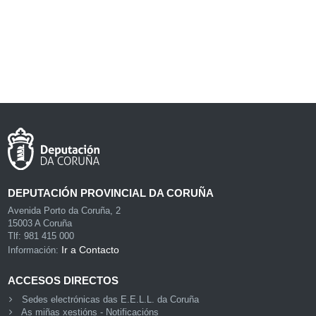
DEPUTACIÓN PROVINCIAL DA CORUÑA
Avenida Porto da Coruña, 2
15003 A Coruña
Tlf: 981 415 000
Ir a Contacto
Información:
ACCESOS DIRECTOS
Sedes electrónicas das E.E.L.L. da Coruña
As miñas xestións - Notificacións