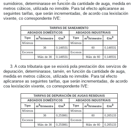
sumidoiros, determinarase en función da cantidade de auga, medida en
metros cúbicos, utilizada no inmoble. Para tal efecto aplicaranse as
seguintes tarifas, que serán incrementadas, de acordo coa lexislación
vixente, co correspondente IVE:
TARIFAS DE SANEAMENTO
ABOADOS DOMÉSTICOS
ABOADOS INDUSTRIAIS
3
3
3
3
Tipo
Tipo
m
/trimestre
€/m
m
/trimestre
€/m
Mínimos
Mínimos
36
0,146531
60
0,146531
Excesos
Excesos
Máis de 36
0,146531
Máis de 60
0,146531
3. A cota tributaria que se esixirá pola prestación dos servizos de
depuración, determinarase, tamén, en función da cantidade de auga,
medida en metros cúbicos, utilizada no inmoble. Para tal efecto
aplicaranse as seguintes tarifas, que serán incrementadas, de acordo
coa lexislación vixente, co correspondente IVE:
TARIFAS DE DEPURACIÓN DE AUGAS RESIDUAIS
ABOADOS DOMÉSTICOS
ABOADOS INDUSTRIAIS
3
3
3
3
Tipo
Tipo
m
/trimestre
€/m
m
/trimestre
€/m
Mínimos
Mínimos
36
0,253861
60
0,265133
Excesos
Excesos
Máis de 36
0,253861
Máis de 60
0,265133