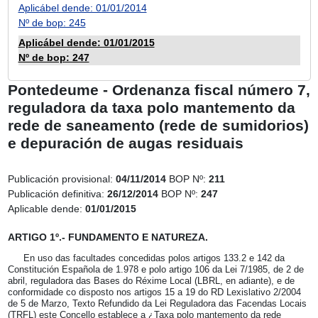
Aplicábel dende: 01/01/2014
Nº de bop: 245
Aplicábel dende: 01/01/2015
Nº de bop: 247
Pontedeume - Ordenanza fiscal número 7,
reguladora da taxa polo mantemento da
rede de saneamento (rede de sumidorios)
e depuración de augas residuais
Publicación provisional:
04/11/2014
BOP Nº:
211
Publicación definitiva:
26/12/2014
BOP Nº:
247
Aplicable dende:
01/01/2015
ARTIGO 1º.- FUNDAMENTO E NATUREZA.
En uso das facultades concedidas polos artigos 133.2 e 142 da
Constitución Española de 1.978 e polo artigo 106 da Lei 7/1985, de 2 de
abril, reguladora das Bases do Réxime Local (LBRL, en adiante), e de
conformidade co disposto nos artigos 15 a 19 do RD Lexislativo 2/2004
de 5 de Marzo, Texto Refundido da Lei Reguladora das Facendas Locais
(TRFL) este Concello establece a ¿Taxa polo mantemento da rede