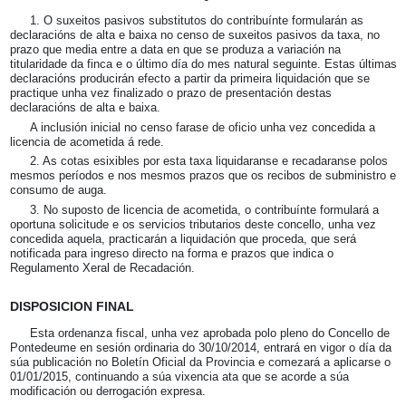
1. O suxeitos pasivos substitutos do contribuínte formularán as
declaracións de alta e baixa no censo de suxeitos pasivos da taxa, no
prazo que media entre a data en que se produza a variación na
titularidade da finca e o último día do mes natural seguinte. Estas últimas
declaracións producirán efecto a partir da primeira liquidación que se
practique unha vez finalizado o prazo de presentación destas
declaracións de alta e baixa.
A inclusión inicial no censo farase de oficio unha vez concedida a
licencia de acometida á rede.
2. As cotas esixibles por esta taxa liquidaranse e recadaranse polos
mesmos períodos e nos mesmos prazos que os recibos de subministro e
consumo de auga.
3. No suposto de licencia de acometida, o contribuínte formulará a
oportuna solicitude e os servicios tributarios deste concello, unha vez
concedida aquela, practicarán a liquidación que proceda, que será
notificada para ingreso directo na forma e prazos que indica o
Regulamento Xeral de Recadación.
DISPOSICION FINAL
Esta ordenanza fiscal, unha vez aprobada polo pleno do Concello de
Pontedeume en sesión ordinaria do 30/10/2014, entrará en vigor o día da
súa publicación no Boletín Oficial da Provincia e comezará a aplicarse o
01/01/2015, continuando a súa vixencia ata que se acorde a súa
modificación ou derrogación expresa.