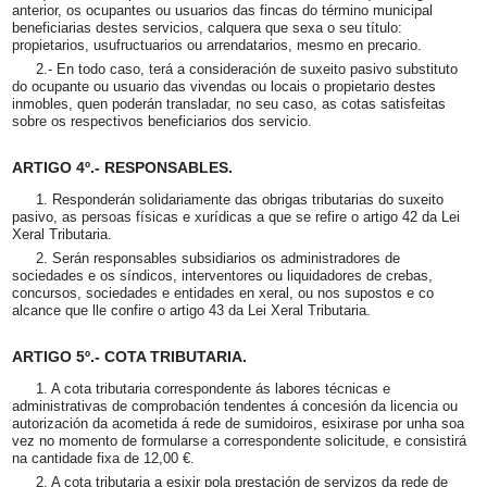
anterior, os ocupantes ou usuarios das fincas do término municipal
beneficiarias destes servicios, calquera que sexa o seu título:
propietarios, usufructuarios ou arrendatarios, mesmo en precario.
2.- En todo caso, terá a consideración de suxeito pasivo substituto
do ocupante ou usuario das vivendas ou locais o propietario destes
inmobles, quen poderán transladar, no seu caso, as cotas satisfeitas
sobre os respectivos beneficiarios dos servicio.
ARTIGO 4º.- RESPONSABLES.
1. Responderán solidariamente das obrigas tributarias do suxeito
pasivo, as persoas físicas e xurídicas a que se refire o artigo 42 da Lei
Xeral Tributaria.
2. Serán responsables subsidiarios os administradores de
sociedades e os síndicos, interventores ou liquidadores de crebas,
concursos, sociedades e entidades en xeral, ou nos supostos e co
alcance que lle confire o artigo 43 da Lei Xeral Tributaria.
ARTIGO 5º.- COTA TRIBUTARIA.
1. A cota tributaria correspondente ás labores técnicas e
administrativas de comprobación tendentes á concesión da licencia ou
autorización da acometida á rede de sumidoiros, esixirase por unha soa
vez no momento de formularse a correspondente solicitude, e consistirá
na cantidade fixa de 12,00 €.
2. A cota tributaria a esixir pola prestación de servizos da rede de