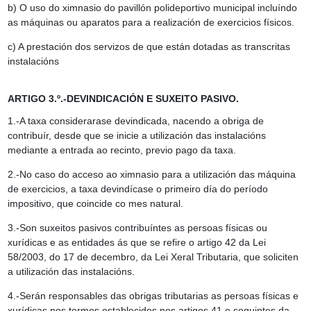
b) O uso do ximnasio do pavillón polideportivo municipal incluíndo
as máquinas ou aparatos para a realización de exercicios físicos.
c) A prestación dos servizos de que están dotadas as transcritas
instalacións
ARTIGO 3.º.-DEVINDICACIÓN E SUXEITO PASIVO.
1.-A taxa considerarase devindicada, nacendo a obriga de
contribuír, desde que se inicie a utilización das instalacións
mediante a entrada ao recinto, previo pago da taxa.
2.-No caso do acceso ao ximnasio para a utilización das máquina
de exercicios, a taxa devindícase o primeiro día do período
impositivo, que coincide co mes natural.
3.-Son suxeitos pasivos contribuíntes as persoas físicas ou
xurídicas e as entidades ás que se refire o artigo 42 da Lei
58/2003, do 17 de decembro, da Lei Xeral Tributaria, que soliciten
a utilización das instalacións.
4.-Serán responsables das obrigas tributarias as persoas físicas e
xurídicas nos termos establecidos nos artigos 41 e seguintes da