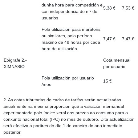
dunha hora para competición e
5,38 €
7,53 €
con independencia do n.º de
usuarios
Pola utilización para maratóns
ou similares, polo período
7,47 €
7,47 €
máximo de 48 horas por cada
hora de utilización
Epígrafe 2.-
Cota mensual
XIMNASIO
por usuario
Pola utilización por usuario
15 €
/mes
2. As cotas tributarias do cadro de tarifas serán actualizadas
anualmente na mesma proporción que a variación irternanual
experimentada polo índice xeral dos prezos ao consumo para o
conxunto nacional total (IPC) no mes de outubro. Dita actualización
será efectiva a partires do día 1 de xaneiro do ano inmediato
posterior.