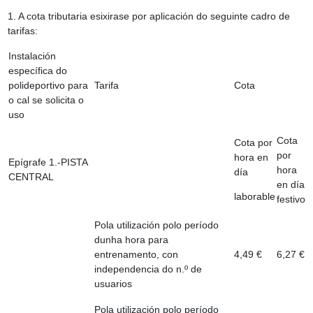
1. A cota tributaria esixirase por aplicación do seguinte cadro de
tarifas:
Instalación
específica do
polideportivo para
Tarifa
Cota
o cal se solicita o
uso
Cota
Cota por
por
hora en
Epígrafe 1.-PISTA
hora
día
CENTRAL
en día
laborable
festivo
Pola utilización polo período
dunha hora para
entrenamento, con
4,49 €
6,27 €
independencia do n.º de
usuarios
Pola utilización polo período