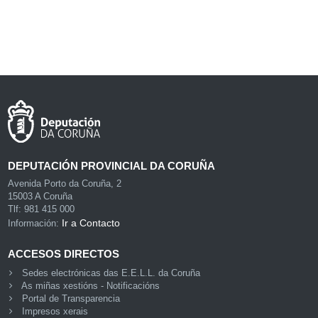
DEPUTACIÓN PROVINCIAL DA CORUÑA
Avenida Porto da Coruña, 2
15003 A Coruña
Tlf: 981 415 000
Ir a Contacto
Información:
ACCESOS DIRECTOS
Sedes electrónicas das E.E.L.L. da Coruña
As miñas xestións - Notificacións
Portal de Transparencia
Impresos xerais