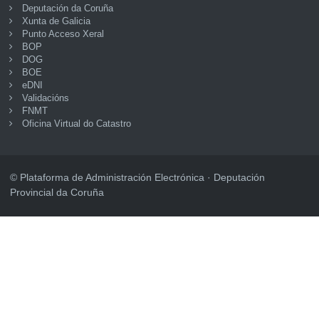
Deputación da Coruña
Xunta de Galicia
Punto Acceso Xeral
BOP
DOG
BOE
eDNI
Validacións
FNMT
Oficina Virtual do Catastro
© Plataforma de Administración Electrónica · Deputación
Provincial da Coruña
Accesibilidade
Mapa web
Aviso legal
Privacidade
Seguridade