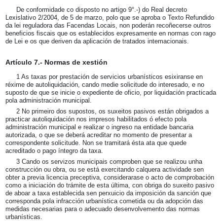
De conformidade co disposto no artigo 9°.-) do Real decreto
Lexislativo 2/2004, de 5 de marzo, polo que se aproba o Texto Refundido
da lei reguladora das Facendas Locais, non poderán recoñecerse outros
beneficios fiscais que os establecidos expresamente en normas con rago
de Lei e os que deriven da aplicación de tratados intemacionais.
Artículo 7.- Normas de xestión
1 As taxas por prestación de servicios urbanísticos esixiranse en
réxime de autoliquidación, cando medie solicitude do interesado, e no
suposto de que se inicie o expediente de oficio, por liquidación practicada
pola administración municipal.
2 No primeiro dos supostos, os suxeitos pasivos están obrigados a
practicar autoliquidación nos impresos habilitados ó efecto pola
administración municipal e realizar o ingreso na entidade bancaria
autorizada, o que se deberá acreditar no momento de presentar a
correspondente solicitude. Non se tramitará ésta ata que quede
acreditado o pago íntegro da taxa.
3 Cando os servizos municipais comproben que se realizou unha
construcción ou obra, ou se está exercitando calquera actividade sen
obter a previa licencia preceptiva, considerarase o acto de comprobación
como a iniciación do trámite de esta última, con obriga do suxeito pasivo
de aboar a taxa establecida sen perxuicio da imposición da sanción que
corresponda pola infracción urbanística cometida ou da adopción das
medidas necesarias para o adecuado desenvolvemento das normas
urbanísticas.