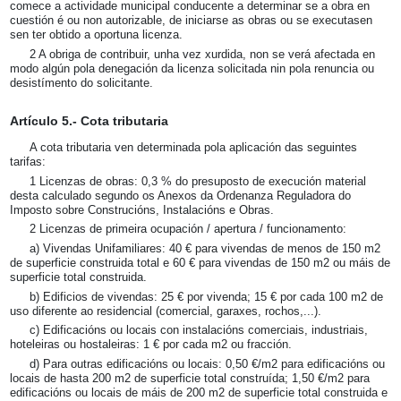
comece a actividade municipal conducente a determinar se a obra en
cuestión é ou non autorizable, de iniciarse as obras ou se executasen
sen ter obtido a oportuna licenza.
2 A obriga de contribuir, unha vez xurdida, non se verá afectada en
modo algún pola denegación da licenza solicitada nin pola renuncia ou
desistímento do solicitante.
Artículo 5.- Cota tributaria
A cota tributaria ven determinada pola aplicación das seguintes
tarifas:
1 Licenzas de obras: 0,3 % do presuposto de execución material
desta calculado segundo os Anexos da Ordenanza Reguladora do
Imposto sobre Construcións, Instalacións e Obras.
2 Licenzas de primeira ocupación / apertura / funcionamento:
a) Vivendas Unifamiliares: 40 € para vivendas de menos de 150 m2
de superficie construida total e 60 € para vivendas de 150 m2 ou máis de
superficie total construida.
b) Edificios de vivendas: 25 € por vivenda; 15 € por cada 100 m2 de
uso diferente ao residencial (comercial, garaxes, rochos,...).
c) Edificacións ou locais con instalacións comerciais, industriais,
hoteleiras ou hostaleiras: 1 € por cada m
2
ou fracción.
d) Para outras edificacións ou locais: 0,50 €/m2 para edificacións ou
locais de hasta 200 m2 de superficie total construída; 1,50 €/m2 para
edificacións ou locais de máis de 200 m2 de superficie total construida e