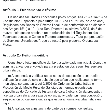
Aplicable dende:
14/02/2022
Artículo 1 Fundamento e réxime
En uso das facultades concedidas polos Artigos 133.2°.-) e 142°.-) da
Constitución Española e polo Artigo 106°.-) da Lei 7/1985, do 2 de abril,
Reguladora das Bases do Réxime Local, e de conformidade co disposto
nos Artigos 15°.-) a 19°.-) do Real Decreto Lexislativo 2/2004, do 5 de
marzo, polo que se aproba o texto refundido da Lei Reguladora das
Facendas Locais, o Concello Fisterra establece a ¿Taxa por prestación
de Servizos Urbanísticos", que se rexerá pola presente Ordenanza
Fiscal.
Artículo 2.- Feito impoñible
Constitúe o feito impoñible da Taxa a actividade municipal, técnica e
administrativa, desenvolvida para a prestación dos seguintes servizos
urbanísticos:
a) A destinada a verificar se os actos de ocupación, construción,
edificación e uso do solo e subsolo que teñan que realizarse no termo
municipal, se axustan á Lei 9/2002 de Ordenación Urbanística e
Protección do Medio Rural de Galicia e ás normas urbanísticas
específicas do Concello de Fisterra de cara á obtención da preceptiva
licenza urbanística, xa sexa de obras, actividade, primeira ocupación,
segregación ou calquera outras que esixa a normativa urbanística en
vigor.
b) A realización a instancia de parte de informes, consultas,