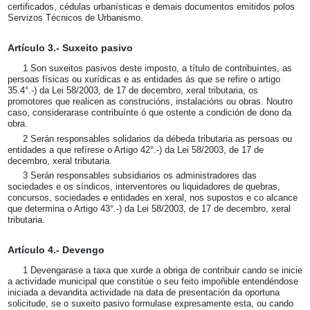
certificados, cédulas urbanísticas e demais documentos emitidos polos
Servizos Técnicos de Urbanismo.
Artículo 3.- Suxeito pasivo
1 Son suxeitos pasivos deste imposto, a título de contribuíntes, as
persoas físicas ou xurídicas e as entidades ás que se refire o artigo
35.4°.-) da Lei 58/2003, de 17 de decembro, xeral tributaria, os
promotores que realicen as construcións, instalacións ou obras. Noutro
caso, considerarase contribuínte ó que ostente a condición de dono da
obra.
2 Serán responsables solidarios da débeda tributaria as persoas ou
entidades a que refírese o Artigo 42°.-) da Lei 58/2003, de 17 de
decembro, xeral tributaria.
3 Serán responsables subsidiarios os administradores das
sociedades e os síndicos, interventores ou liquidadores de quebras,
concursos, sociedades e entidades en xeral, nos supostos e co alcance
que determina o Artigo 43°.-) da Lei 58/2003, de 17 de decembro, xeral
tributaria.
Artículo 4.- Devengo
1 Devengarase a taxa que xurde a obriga de contribuir cando se inicie
a actividade municipal que constitúe o seu feito impoñible entendéndose
iniciada a devandita actividade na data de presentación da oportuna
solicitude, se o suxeito pasivo formulase expresamente esta, ou cando