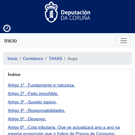
Inicio
Inicio
Coristanco
TAXAS
Auga
Índice
Artigo 1º . Fundamento e natureza.
Artigo 2º .-Feito impoñible.
Artigo 3º .-Suxeito pasivo.
Artigo 4º .-Responsabilidades.
Artigo 5º .-Devengo.
Artigo 6º .-Cota tributaria. Que se actualizará ano a ano na
mesma proporción que o Índice de Prezos de Consumo.