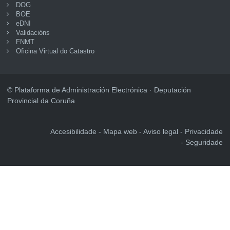
DOG
BOE
eDNI
Validacións
FNMT
Oficina Virtual do Catastro
© Plataforma de Administración Electrónica · Deputación
Provincial da Coruña
Accesibilidade
Mapa web
Aviso legal
Privacidade
Seguridade