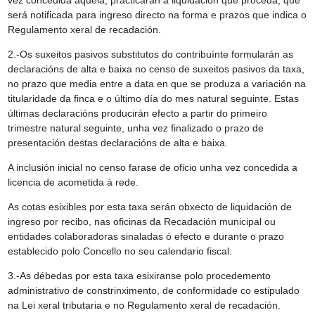
vez concedida aquela, practicarán a liquidación que proceda, que
será notificada para ingreso directo na forma e prazos que indica o
Regulamento xeral de recadación.
2.-Os suxeitos pasivos substitutos do contribuínte formularán as
declaracións de alta e baixa no censo de suxeitos pasivos da taxa,
no prazo que media entre a data en que se produza a variación na
titularidade da finca e o último día do mes natural seguinte. Estas
últimas declaracións producirán efecto a partir do primeiro
trimestre natural seguinte, unha vez finalizado o prazo de
presentación destas declaracións de alta e baixa.
A inclusión inicial no censo farase de oficio unha vez concedida a
licencia de acometida á rede.
As cotas esixibles por esta taxa serán obxecto de liquidación de
ingreso por recibo, nas oficinas da Recadación municipal ou
entidades colaboradoras sinaladas ó efecto e durante o prazo
establecido polo Concello no seu calendario fiscal.
3.-As débedas por esta taxa esixiranse polo procedemento
administrativo de constrinximento, de conformidade co estipulado
na Lei xeral tributaria e no Regulamento xeral de recadación.