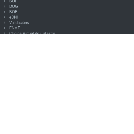
BOP
DOG
BOE
eDNI
Validacións
FNMT
Oficina Virtual do Catastro
© Plataforma de Administración Electrónica · Deputación
Provincial da Coruña
Accesibilidade
Mapa web
Aviso legal
Privacidade
Seguridade