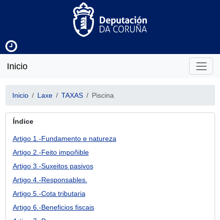
Inicio
Inicio
Laxe
TAXAS
Piscina
Índice
Artigo 1.-Fundamento e natureza
Artigo 2.-Feito impoñible
Artigo 3.-Suxeitos pasivos
Artigo 4.-Responsables.
Artigo 5.-Cota tributaria
Artigo 6.-Beneficios fiscais