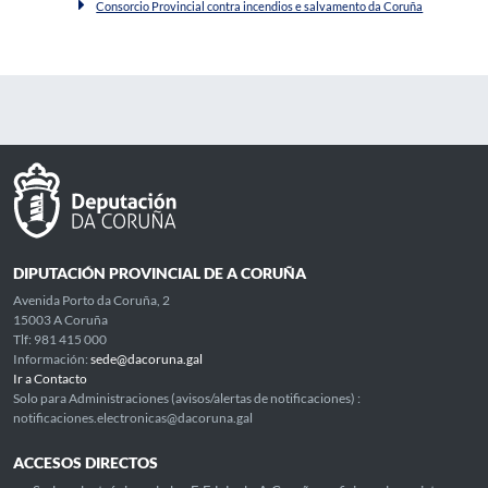
Consorcio Provincial contra incendios e salvamento da Coruña
DIPUTACIÓN PROVINCIAL DE A CORUÑA
Avenida Porto da Coruña, 2
15003 A Coruña
Tlf: 981 415 000
Información:
sede@dacoruna.gal
Ir a Contacto
Solo para Administraciones (avisos/alertas de notificaciones) :
notificaciones.electronicas@dacoruna.gal
ACCESOS DIRECTOS