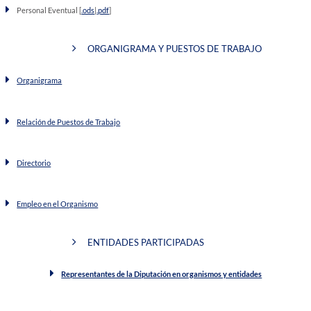
Personal Eventual [
.ods
|
.pdf
]
ORGANIGRAMA Y PUESTOS DE TRABAJO
Organigrama
Relación de Puestos de Trabajo
Directorio
Empleo en el Organismo
ENTIDADES PARTICIPADAS
Representantes de la Diputación en organismos y entidades