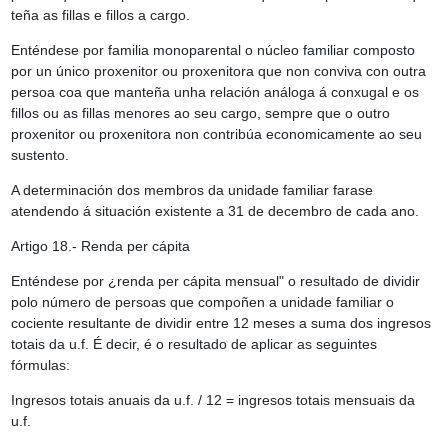
teña as fillas e fillos a cargo.
Enténdese por familia monoparental o núcleo familiar composto
por un único proxenitor ou proxenitora que non conviva con outra
persoa coa que manteña unha relación análoga á conxugal e os
fillos ou as fillas menores ao seu cargo, sempre que o outro
proxenitor ou proxenitora non contribúa economicamente ao seu
sustento.
A determinación dos membros da unidade familiar farase
atendendo á situación existente a 31 de decembro de cada ano.
Artigo 18.- Renda per cápita
Enténdese por ¿renda per cápita mensual" o resultado de dividir
polo número de persoas que compoñen a unidade familiar o
cociente resultante de dividir entre 12 meses a suma dos ingresos
totais da u.f. É decir, é o resultado de aplicar as seguintes
fórmulas:
Ingresos totais anuais da u.f. / 12 = ingresos totais mensuais da
u.f.