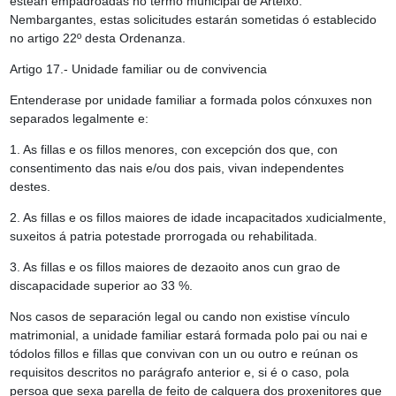
estean empadroadas no termo municipal de Arteixo.
Nembargantes, estas solicitudes estarán sometidas ó establecido
no artigo 22º desta Ordenanza.
Artigo 17.- Unidade familiar ou de convivencia
Entenderase por unidade familiar a formada polos cónxuxes non
separados legalmente e:
1. As fillas e os fillos menores, con excepción dos que, con
consentimento das nais e/ou dos pais, vivan independentes
destes.
2. As fillas e os fillos maiores de idade incapacitados xudicialmente,
suxeitos á patria potestade prorrogada ou rehabilitada.
3. As fillas e os fillos maiores de dezaoito anos cun grao de
discapacidade superior ao 33 %.
Nos casos de separación legal ou cando non existise vínculo
matrimonial, a unidade familiar estará formada polo pai ou nai e
tódolos fillos e fillas que convivan con un ou outro e reúnan os
requisitos descritos no parágrafo anterior e, si é o caso, pola
persoa que sexa parella de feito de calquera dos proxenitores que