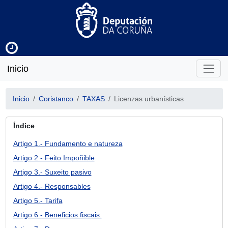
Inicio
Inicio
Coristanco
TAXAS
Licenzas urbanísticas
Índice
Artigo 1.- Fundamento e natureza
Artigo 2.- Feito Impoñible
Artigo 3.- Suxeito pasivo
Artigo 4.- Responsables
Artigo 5.- Tarifa
Artigo 6.- Beneficios fiscais.