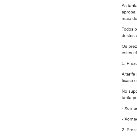
As tari
aproba 
maio de
Todos o
destes 
Os prez
estes e
1. Prezo
A tarif
fixase 
No supo
tarifa 
- Xorna
- Xorna
2. Prez