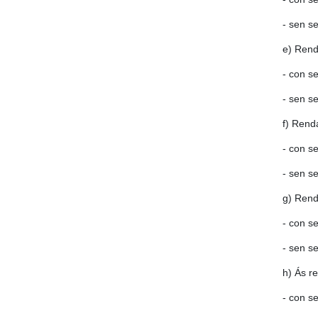
- sen s
e) Rend
- con s
- sen s
f) Rend
- con s
- sen s
g) Rend
- con s
- sen s
h) Ás r
- con s