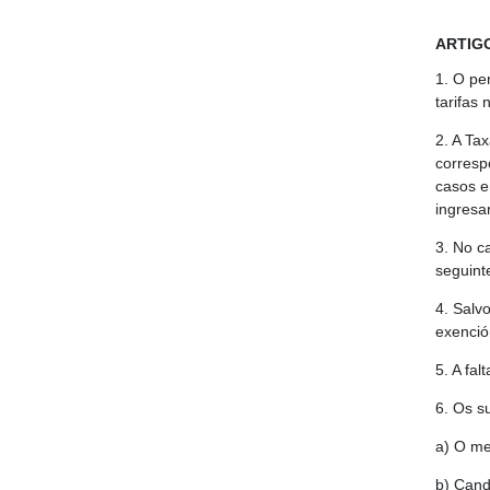
ARTIGO
1. O per
tarifas
2. A Ta
corresp
casos e
ingresa
3. No c
seguint
4. Salv
exenció
5. A fa
6. Os s
a) O me
b) Cand