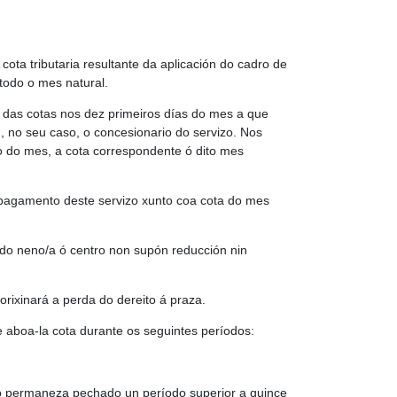
cota tributaria resultante da aplicación do cadro de
todo o mes natural.
o das cotas nos dez primeiros días do mes a que
, no seu caso, o concesionario do servizo. Nos
o do mes, a cota correspondente ó dito mes
o pagamento deste servizo xunto coa cota do mes
a do neno/a ó centro non supón reducción nin
rixinará a perda do dereito á praza.
de aboa-la cota durante os seguintes períodos:
tro permaneza pechado un período superior a quince