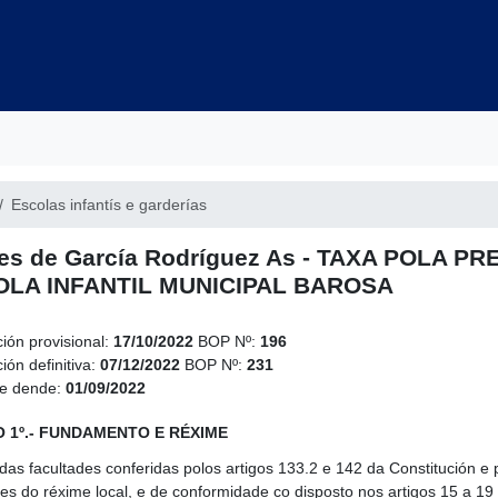
Escolas infantís e garderías
es de García Rodríguez As - TAXA POLA P
LA INFANTIL MUNICIPAL BAROSA
ción provisional:
17/10/2022
BOP Nº:
196
ión definitiva:
07/12/2022
BOP Nº:
231
le dende:
01/09/2022
 1º.- FUNDAMENTO E RÉXIME
das facultades conferidas polos artigos 133.2 e 142 da Constitución e p
es do réxime local, e de conformidade co disposto nos artigos 15 a 19 