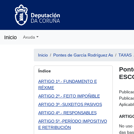
Inicio
Axuda
Inicio
Pontes de García Rodríguez As
TAXAS
Pont
Índice
ESCO
ARTIGO 1º.- FUNDAMENTO E
RÉXIME
Publica
ARTIGO 2º.- FEITO IMPOÑIBLE
Publicac
ARTIGO 3º.-SUXEITOS PASIVOS
Aplicab
ARTIGO 4º.- RESPONSABLES
ARTIGO
ARTIGO 5º.-PERÍODO IMPOSITIVO
No uso 
E RETRIBUCIÓN
das bas