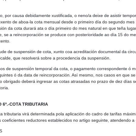
o, por causa debidamente xustificada, o neno/a deixe de asistir tempo
exento de aboa-la cota mensual desde o primeiro día do segundo mes n
ión da cota durará ata o día primeiro do mes natural en que teña luga
e, se a reincorporación se produce con posterioridade ao día 15 do me
cento.
itude de suspensión de cota, xunto coa acreditación documental da cir
lcalde, que resolverá sobre a procedencia da suspensión.
os de suspensión temporal da cota, o pagamento correspondente ó me
guintes ó da data de reincorporación. Así mesmo, nos casos en que se
to obrigado deberá ingresar as cotas atrasadas no prazo de dez días se
oria.
 6º.-COTA TRIBUTARIA
ta tributaria virá determinada pola aplicación do cadro de tarifas máxi
s coeficientes reductores establecidos no artigo seguinte, atendendo a
S