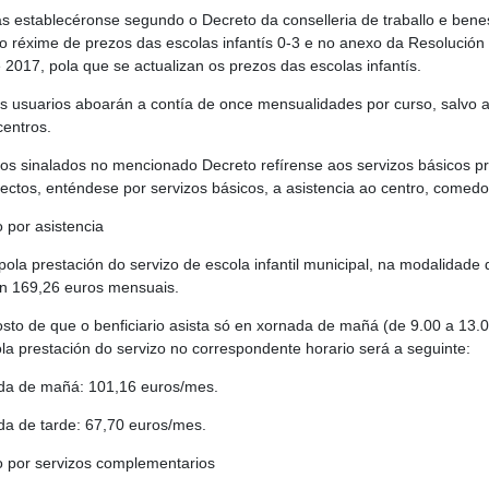
fas establecéronse segundo o Decreto da conselleria de traballo e benes
o réxime de prezos das escolas infantís 0-3 e no anexo da Resolución 
 2017, pola que se actualizan os prezos das escolas infantís.
s usuarios aboarán a contía de once mensualidades por curso, salvo a
centros.
os sinalados no mencionado Decreto refírense aos servizos básicos pr
fectos, enténdese por servizos básicos, a asistencia ao centro, comedor
 por asistencia
a pola prestación do servizo de escola infantil municipal, na modalidad
en 169,26 euros mensuais.
sto de que o benficiario asista só en xornada de mañá (de 9.00 a 13.0
pola prestación do servizo no correspondente horario será a seguinte:
da de mañá: 101,16 euros/mes.
da de tarde: 67,70 euros/mes.
o por servizos complementarios