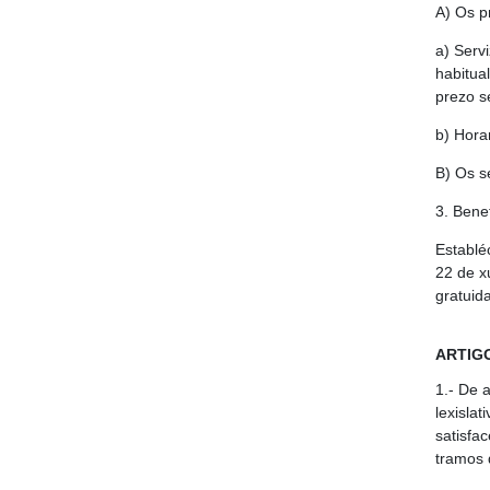
A) Os p
a) Serv
habitua
prezo s
b) Hora
B) Os se
3. Benef
Establé
22 de x
gratuida
ARTIGO
1.- De 
lexisla
satisfa
tramos 