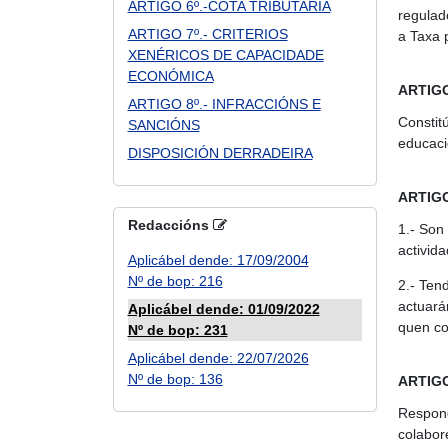
ARTIGO 6º.-COTA TRIBUTARIA
regulad
ARTIGO 7º.- CRITERIOS
a Taxa 
XENÉRICOS DE CAPACIDADE
ECONÓMICA
ARTIGO
ARTIGO 8º.- INFRACCIÓNS E
Constitú
SANCIÓNS
educaci
DISPOSICIÓN DERRADEIRA
ARTIGO
Redaccións
1.- Son
activida
Aplicábel dende: 17/09/2004
Nº de bop: 216
2.- Ten
actuarán
Aplicábel dende: 01/09/2022
quen co
Nº de bop: 231
Aplicábel dende: 22/07/2026
Nº de bop: 136
ARTIGO
Respond
colabore