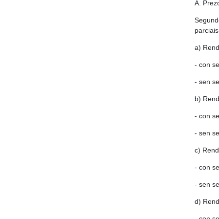
A. Prez
Segundo
parciais
a) Rend
- con s
- sen s
b) Rend
- con s
- sen s
c) Rend
- con s
- sen s
d) Rend
- con s