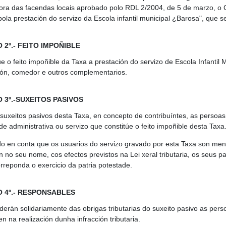
ora das facendas locais aprobado polo RDL 2/2004, de 5 de marzo, o 
pola prestación do servizo da Escola infantil municipal ¿Barosa", que s
 2º.- FEITO IMPOÑIBLE
e o feito impoñible da Taxa a prestación do servizo de Escola Infantil 
ón, comedor e outros complementarios.
 3º.-SUXEITOS PASIVOS
 suxeitos pasivos desta Taxa, en concepto de contribuíntes, as persoas
de administrativa ou servizo que constitúe o feito impoñible desta Taxa
do en conta que os usuarios do servizo gravado por esta Taxa son me
 no seu nome, cos efectos previstos na Lei xeral tributaria, os seus pai
rreponda o exercicio da patria potestade.
 4º.- RESPONSABLES
erán solidariamente das obrigas tributarias do suxeito pasivo as pers
n na realización dunha infracción tributaria.