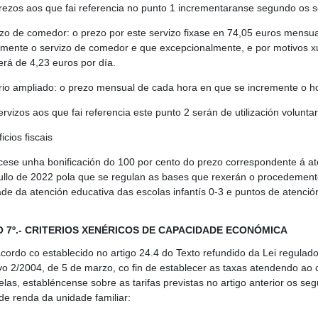
rezos aos que fai referencia no punto 1 incrementaranse segundo os s
izo de comedor: o prezo por este servizo fixase en 74,05 euros mensua
lmente o servizo de comedor e que excepcionalmente, e por motivos xus
erá de 4,23 euros por día.
rio ampliado: o prezo mensual de cada hora en que se incremente o ho
rvizos aos que fai referencia este punto 2 serán de utilización volunta
icios fiscais
cese unha bonificación do 100 por cento do prezo correspondente á at
ullo de 2022 pola que se regulan as bases que rexerán o procedemen
de da atención educativa das escolas infantís 0-3 e puntos de atención 
 7º.- CRITERIOS XENÉRICOS DE CAPACIDADE ECONÓMICA
acordo co establecido no artigo 24.4 do Texto refundido da Lei regulad
tivo 2/2004, de 5 de marzo, co fin de establecer as taxas atendendo ao
celas, establéncense sobre as tarifas previstas no artigo anterior os 
de renda da unidade familiar: