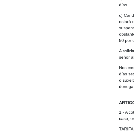
días.
c) Cand
estará 
suspens
obstant
50 por 
A solic
señor a
Nos cas
días se
o suxei
denegat
ARTIGO
1.- A co
caso, o
TARIFA