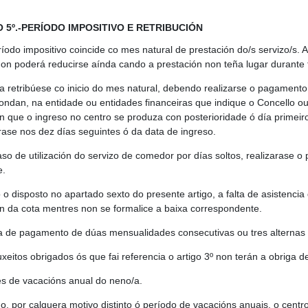
 5º.-PERÍODO IMPOSITIVO E RETRIBUCIÓN
íodo impositivo coincide co mes natural de prestación do/s servizo/s. A 
 non poderá reducirse aínda cando a prestación non teña lugar durante 
xa retribúese co inicio do mes natural, debendo realizarse o pagament
ondan, na entidade ou entidades financeiras que indique o Concello ou
n que o ingreso no centro se produza con posterioridade ó día primeir
rase nos dez días seguintes ó da data de ingreso.
aso de utilización do servizo de comedor por días soltos, realizarase 
e.
o o disposto no apartado sexto do presente artigo, a falta de asistenci
n da cota mentres non se formalice a baixa correspondente.
lta de pagamento de dúas mensualidades consecutivas ou tres alternas o
uxeitos obrigados ós que fai referencia o artigo 3º non terán a obriga 
s de vacacións anual do neno/a.
o, por calquera motivo distinto ó período de vacacións anuais, o cen