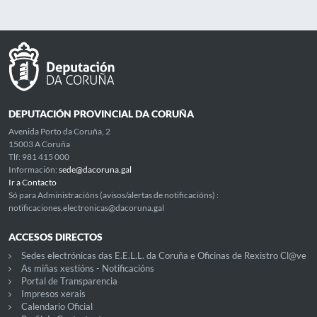
DEPUTACIÓN PROVINCIAL DA CORUÑA
Avenida Porto da Coruña, 2
15003 A Coruña
Tlf: 981 415 000
Información:
sede@dacoruna.gal
Ir a Contacto
Só para Administracións (avisos/alertas de notificacións) :
notificaciones.electronicas@dacoruna.gal
ACCESOS DIRECTOS
Sedes electrónicas das E.E.L.L. da Coruña e Oficinas de Rexistro Cl@ve
As miñas xestións - Notificacións
Portal de Transparencia
Impresos xerais
Calendario Oficial